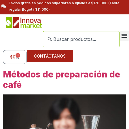
Envios gratis en pedidos superiores o iguales a $170.000 (Tarifa
regular Bogotá $11.000)
0
CONTÁCTANOS
$
0
Métodos de preparación de
café