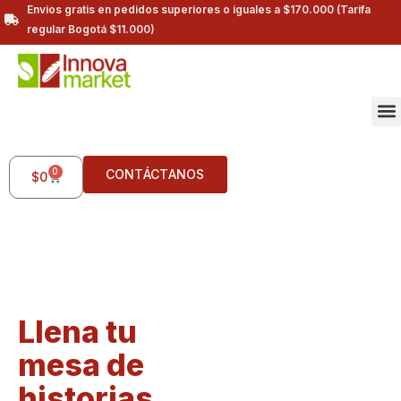
Envios gratis en pedidos superiores o iguales a $170.000 (Tarifa
regular Bogotá $11.000)
0
CONTÁCTANOS
$
0
Llena tu
mesa de
historias