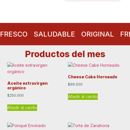
FRESCO
SALUDABLE
ORIGINAL
FR
Productos del mes
Cheese Cake Horneado
Aceite extravirgen
$
99.000
orgánico
$
250.000
Añadir al carrito
Añadir al carrito