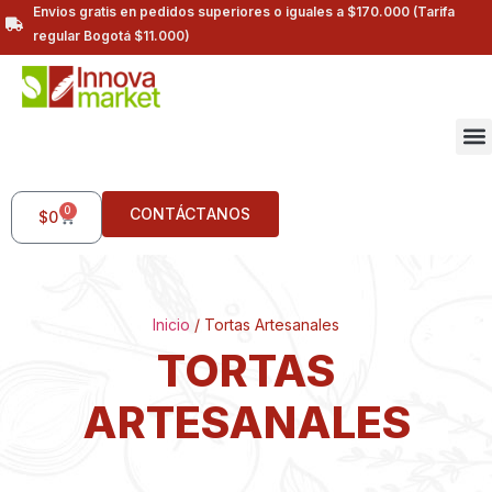
Envios gratis en pedidos superiores o iguales a $170.000 (Tarifa
regular Bogotá $11.000)
0
CONTÁCTANOS
$
0
Inicio
/ Tortas Artesanales
TORTAS
ARTESANALES