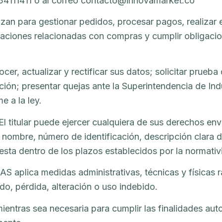
3134111411 o al correo contacto@innovamarket.co
izan para gestionar pedidos, procesar pagos, realizar e
aciones relacionadas con compras y cumplir obligacion
ocer, actualizar y rectificar sus datos; solicitar prueba
ión; presentar quejas ante la Superintendencia de Ind
 a la ley.
El titular puede ejercer cualquiera de sus derechos env
mbre, número de identificación, descripción clara del
sta dentro de los plazos establecidos por la normati
S aplica medidas administrativas, técnicas y físicas 
do, pérdida, alteración o uso indebido.
entras sea necesaria para cumplir las finalidades autori