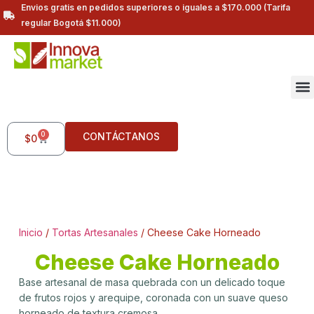
Envios gratis en pedidos superiores o iguales a $170.000 (Tarifa
regular Bogotá $11.000)
0
CONTÁCTANOS
$
0
Inicio
/
Tortas Artesanales
/ Cheese Cake Horneado
Cheese Cake Horneado
Base artesanal de masa quebrada con un delicado toque
de frutos rojos y arequipe, coronada con un suave queso
horneado de textura cremosa.