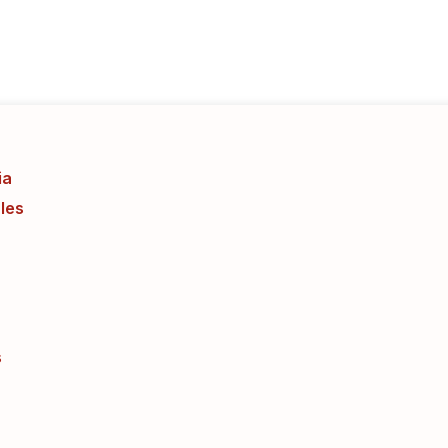
ia
les
s