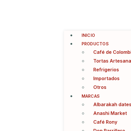
INICIO
PRODUCTOS
Café de Colomb
Tortas Artesana
Refrigerios
Importados
Otros
MARCAS
Albarakah date
Anashi Market
Café Rony
Don Parrillero