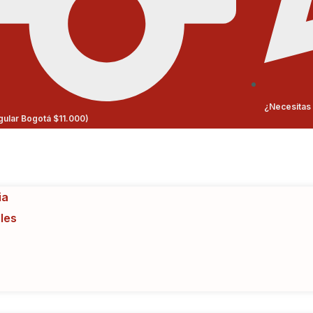
¿Necesitas 
egular Bogotá $11.000)
ia
les