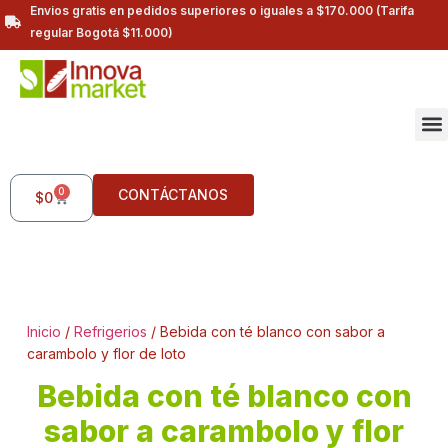
Envios gratis en pedidos superiores o iguales a $170.000 (Tarifa
regular Bogotá $11.000)
0
CONTÁCTANOS
$
0
Inicio
/
Refrigerios
/ Bebida con té blanco con sabor a
carambolo y flor de loto
Bebida con té blanco con
sabor a carambolo y flor