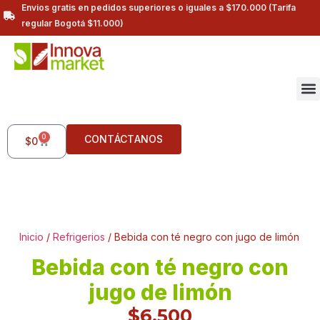
Envios gratis en pedidos superiores o iguales a $170.000 (Tarifa
regular Bogotá $11.000)
0
CONTÁCTANOS
$
0
Inicio
/
Refrigerios
/ Bebida con té negro con jugo de limón
Bebida con té negro con
jugo de limón
$
6.500