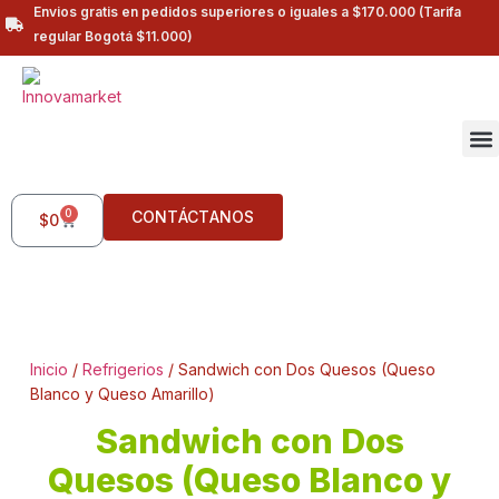
Envios gratis en pedidos superiores o iguales a $170.000 (Tarifa
regular Bogotá $11.000)
0
CONTÁCTANOS
$
0
Inicio
/
Refrigerios
/ Sandwich con Dos Quesos (Queso
Blanco y Queso Amarillo)
Sandwich con Dos
Quesos (Queso Blanco y