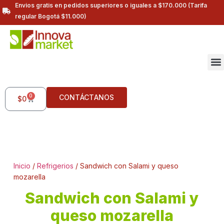
Envios gratis en pedidos superiores o iguales a $170.000 (Tarifa
regular Bogotá $11.000)
0
CONTÁCTANOS
$
0
Inicio
/
Refrigerios
/ Sandwich con Salami y queso
mozarella
Sandwich con Salami y
queso mozarella