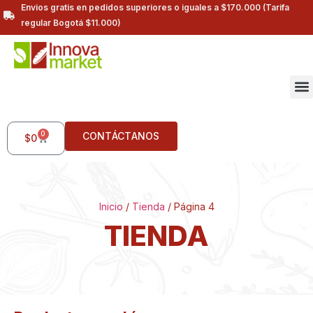
Envios gratis en pedidos superiores o iguales a $170.000 (Tarifa
regular Bogotá $11.000)
0
CONTÁCTANOS
$
0
Inicio
/
Tienda
/ Página 4
TIENDA