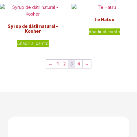
Te Hatsu
Syrup de dátil natural –
Kosher
Añadir al carrito
Añadir al carrito
←
1
2
3
4
→