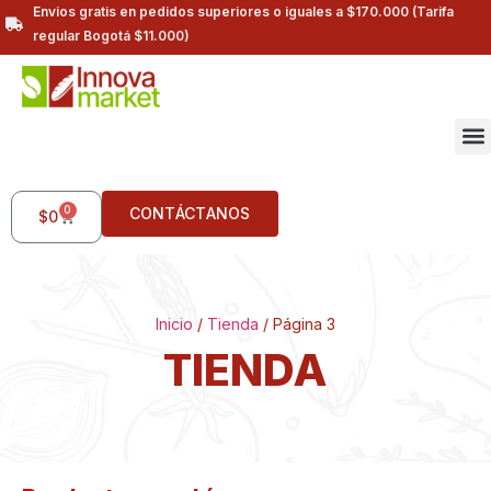
Envios gratis en pedidos superiores o iguales a $170.000 (Tarifa
regular Bogotá $11.000)
0
CONTÁCTANOS
$
0
Inicio
/
Tienda
/ Página 3
TIENDA