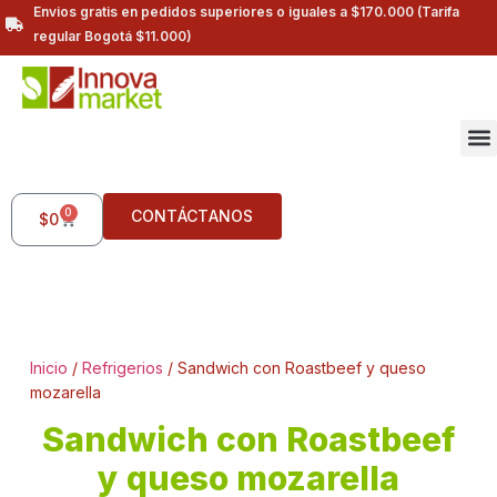
Envios gratis en pedidos superiores o iguales a $170.000 (Tarifa
regular Bogotá $11.000)
0
CONTÁCTANOS
$
0
Inicio
/
Refrigerios
/ Sandwich con Roastbeef y queso
mozarella
Sandwich con Roastbeef
y queso mozarella