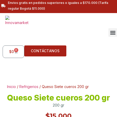
Envios gratis en pedidos superiores o iguales a $170.000 (Tarifa
regular Bogotá $11.000)
0
CONTÁCTANOS
$
0
Inicio
/
Refrigerios
/ Queso Siete cueros 200 gr
Queso Siete cueros 200 gr
200 gr
$
15.000