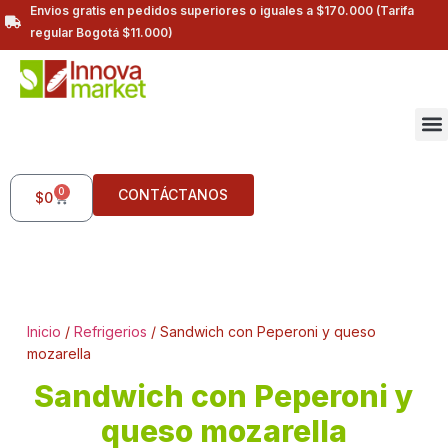
Envios gratis en pedidos superiores o iguales a $170.000 (Tarifa
regular Bogotá $11.000)
0
CONTÁCTANOS
$
0
Inicio
/
Refrigerios
/ Sandwich con Peperoni y queso
mozarella
Sandwich con Peperoni y
queso mozarella